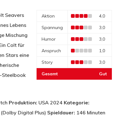
olt Seavers
Aktion
4,0
ines Lebens
Spannung
3,0
ge Mischung
Humor
3,0
in Colt für
Anspruch
1,0
en Stars eine
Story
3,0
cherische
Gesamt
Gut
K-Steelbook
itch
Produktion:
USA 2024
Kategorie:
(Dolby Digital Plus)
Spieldauer:
146 Minuten