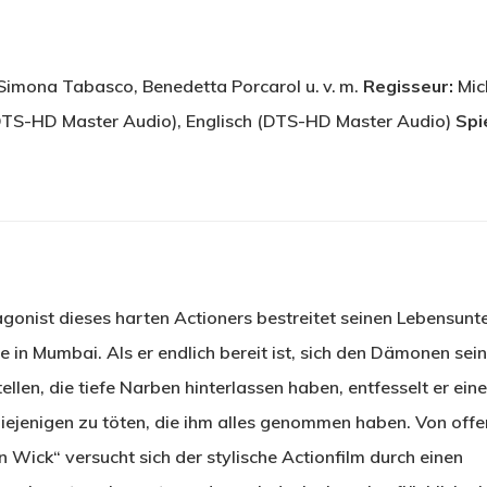
imona Tabasco, Benedetta Porcarol u. v. m.
Regisseur:
Mic
TS-HD Master Audio), Englisch (DTS-HD Master Audio)
Spi
agonist dieses harten Actioners bestreitet seinen Lebensunt
e in Mumbai. Als er endlich bereit ist, sich den Dämonen sei
ellen, die tiefe Narben hinterlassen haben, entfesselt er ein
ejenigen zu töten, die ihm alles genommen haben. Von offen
n Wick“ versucht sich der stylische Actionfilm durch einen