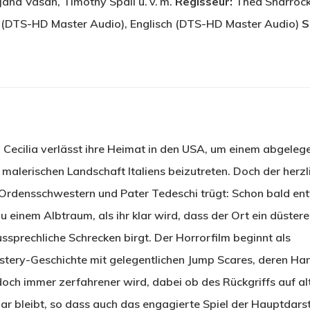
jana Vasan, Timothy Spall u. v. m.
Regisseur:
Thea Sharroc
(DTS-HD Master Audio), Englisch (DTS-HD Master Audio)
S
 Cecilia verlässt ihre Heimat in den USA, um einem abgeleg
r malerischen Landschaft Italiens beizutreten. Doch der herzl
Ordensschwestern und Pater Tedeschi trügt: Schon bald ent
zu einem Albtraum, als ihr klar wird, dass der Ort ein düstere
sprechliche Schrecken birgt. Der Horrorfilm beginnt als
tery-Geschichte mit gelegentlichen Jump Scares, deren Ha
doch immer zerfahrener wird, dabei ob des Rückgriffs auf a
 bleibt, so dass auch das engagierte Spiel der Hauptdarst