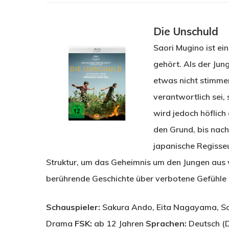
Die Unschuld
Saori Mugino ist e
gehört. Als der Jung
etwas nicht stimmen
verantwortlich sei,
wird jedoch höflich
den Grund, bis nach
japanische Regisseu
Struktur, um das Geheimnis um den Jungen aus 
berührende Geschichte über verbotene Gefühle u
Schauspieler:
Sakura Ando, Eita Nagayama, So
Drama
FSK:
ab 12 Jahren
Sprachen:
Deutsch (