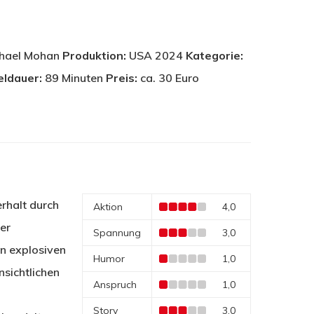
hael Mohan
Produktion:
USA 2024
Kategorie:
eldauer:
89 Minuten
Preis:
ca. 30 Euro
erhalt durch
Aktion
4,0
ner
Spannung
3,0
en explosiven
Humor
1,0
sichtlichen
Anspruch
1,0
Story
3,0