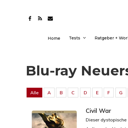
Skip
to
facebook
RSS
email
main
content
Tests
Ratgeber + Wo
Home
Blu-ray Neu­e
Alle
A
B
C
D
E
F
G
Civil War
Dieser dystopische K