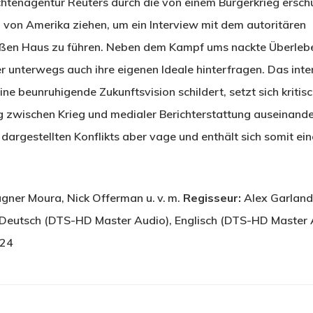
htenagentur Reuters durch die von einem Bürgerkrieg ersch
 von Amerika ziehen, um ein Interview mit dem autoritären
ißen Haus zu führen. Neben dem Kampf ums nackte Überleb
 unterwegs auch ihre eigenen Ideale hinterfragen. Das inte
ne beunruhigende Zukunftsvision schildert, setzt sich kritisc
 zwischen Krieg und medialer Berichterstattung auseinander
 dargestellten Konflikts aber vage und enthält sich somit ein
gner Moura, Nick Offerman u. v. m.
Regisseur:
Alex Garlan
Deutsch (DTS-HD Master Audio), Englisch (DTS-HD Master
024
hließen.