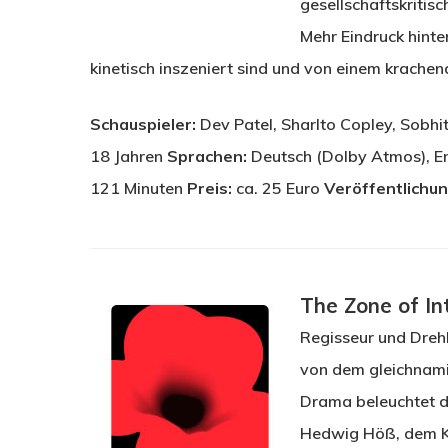
gesellschaftskritis
Mehr Eindruck hint
kinetisch inszeniert sind und von einem krach
Schauspieler:
Dev Patel, Sharlto Copley, Sobhit
18 Jahren
Sprachen:
Deutsch (Dolby Atmos), Eng
121 Minuten
Preis:
ca. 25 Euro
Veröffentlichu
The Zone of In
Regisseur und Drehb
von dem gleichnami
Drama beleuchtet d
Hedwig Höß, dem Ko