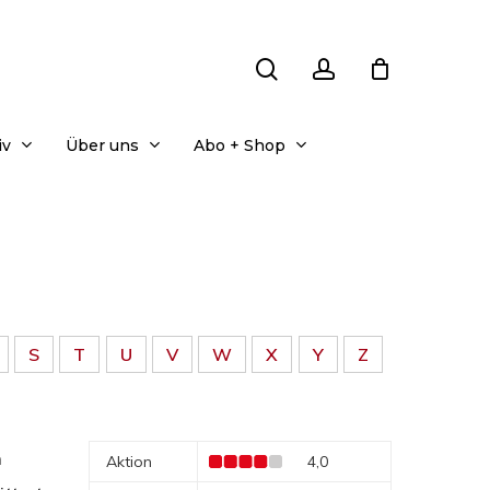
search
account
iv
Über uns
Abo + Shop
S
T
U
V
W
X
Y
Z
m
Aktion
4,0