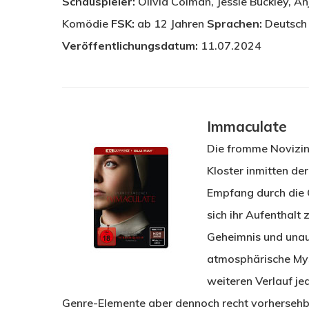
Schauspieler:
Olivia Colman, Jessie Buckley, An
Komödie
FSK:
ab 12 Jahren
Sprachen:
Deutsch 
Veröffentlichungsdatum:
11.07.2024
Immaculate
Die fromme Novizin
Kloster inmitten de
Empfang durch die 
sich ihr Aufenthalt 
Geheimnis und unaus
atmosphärische Mys
weiteren Verlauf je
Genre-Elemente aber dennoch recht vorhersehbar