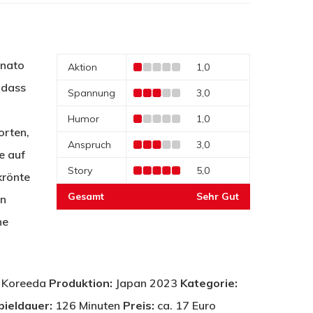
inato
Aktion
1,0
, dass
Spannung
3,0
Humor
1,0
orten,
Anspruch
3,0
e auf
Story
5,0
krönte
Gesamt
Sehr Gut
en
ne
 Koreeda
Produktion:
Japan 2023
Kategorie:
pieldauer:
126 Minuten
Preis:
ca. 17 Euro