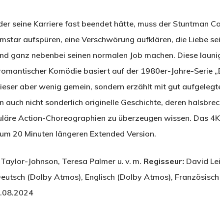
der seine Karriere fast beendet hätte, muss der Stuntman C
lmstar aufspüren, eine Verschwörung aufklären, die Liebe se
nd ganz nebenbei seinen normalen Job machen. Diese launi
romantischer Komödie basiert auf der 1980er-Jahre-Serie „E
t dieser aber wenig gemein, sondern erzählt mit gut aufgelegt
 auch nicht sonderlich originelle Geschichte, deren halsbre
uläre Action-Choreographien zu überzeugen wissen. Das 4
r um 20 Minuten längeren Extended Version.
 Taylor-Johnson, Teresa Palmer u. v. m.
Regisseur:
David Le
eutsch (Dolby Atmos), Englisch (Dolby Atmos), Französisch 
.08.2024