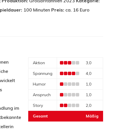
k
Produktion:
Großbritannien 2023
Kategorie:
pieldauer:
100 Minuten
Preis:
ca. 16 Euro
enen
Aktion
3,0
iche
Spannung
4,0
wickelt
Humor
1,0
s
Anspruch
1,0
Story
2,0
ndlung im
Gesamt
Mäßig
ltbekannte
ellerin