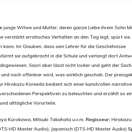
ine junge Witwe und Mutter, deren ganze Liebe ihrem Sohn M
e verstärkt erratisches Verhalten an den Tag legt, spürt sie
 kann. Im Glauben, dass sein Lehrer für die Geschehnisse
 stürmt sie aufgebracht in die Schule und verlangt dort Antw
 abgewiesen. Saori aber lässt nicht locker und geht der Sach
 und nach offenbar wird, was wirklich geschah. Der preisge
r Hirokazu Koreeda bedient sich einer kunstvollen narrativ
verschiedenen Perspektiven zu beleuchten und erzählt so ei
nd alltägliche Vorurteile.
ya Kurokawa, Mitsuki Takahata u.v.m.
Regisseur:
Hirokazu
DTS-HD Master Audio), Japanisch (DTS-HD Master Audio)
S