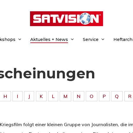
rkshops
Aktuelles + News
Service
Heftarch
rscheinung­en
H
I
J
K
L
M
N
O
P
Q
R
riegsfilm folgt einer kleinen Gruppe von Journalisten, die i