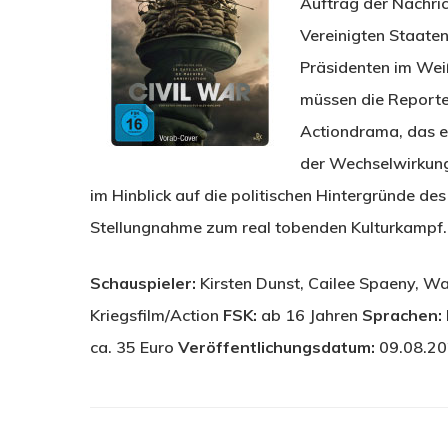
Auftrag der Nachric
Vereinigten Staaten
Präsidenten im We
müssen die Reporter
Actiondrama, das ei
der Wechselwirkung
im Hinblick auf die politischen Hintergründe des
Stellungnahme zum real tobenden Kulturkampf.
Schauspieler:
Kirsten Dunst, Cailee Spaeny, Wa
Kriegsfilm/Action
FSK:
ab 16 Jahren
Sprachen:
ca. 35 Euro
Veröffentlichungsdatum:
09.08.2
Drücken Sie Enter zum Suchen oder ESC zum Sc