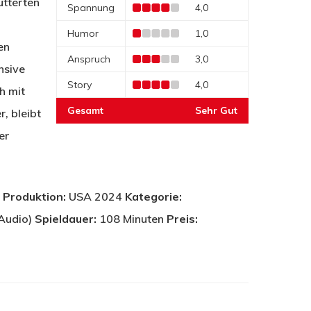
ütterten
Spannung
4,0
Humor
1,0
en
Anspruch
3,0
nsive
Story
4,0
h mit
Gesamt
Sehr Gut
, bleibt
er
d
Produktion:
USA 2024
Kategorie:
 Audio)
Spieldauer:
108 Minuten
Preis: