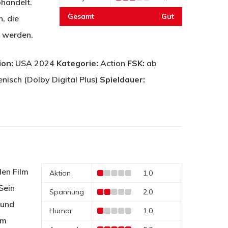
bhandelt.
Gesamt
Gut
, die
t werden.
ion:
USA 2024
Kategorie:
Action
FSK:
ab
enisch (Dolby Digital Plus)
Spieldauer:
len Film
Aktion
1,0
Sein
Spannung
2,0
 und
Humor
1,0
em