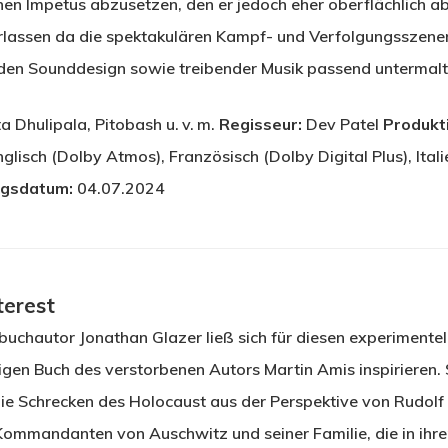
chen Impetus abzusetzen, den er jedoch eher oberflächlich a
erlassen da die spektakulären Kampf- und Verfolgungsszenen
enden Sounddesign sowie treibender Musik passend untermal
a Dhulipala, Pitobash u. v. m.
Regisseur:
Dev Patel
Produkt
lisch (Dolby Atmos), Französisch (Dolby Digital Plus), Itali
ngsdatum:
04.07.2024
terest
uchautor Jonathan Glazer ließ sich für diesen experimentel
gen Buch des verstorbenen Autors Martin Amis inspirieren. 
ie Schrecken des Holocaust aus der Perspektive von Rudolf
mmandanten von Auschwitz und seiner Familie, die in ihr