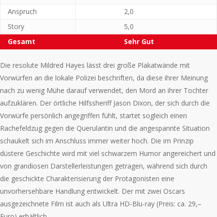
Anspruch
2,0
Story
5,0
Gesamt
Sehr Gut
Die resolute Mildred Hayes lässt drei große Plakatwände mit
Vorwürfen an die lokale Polizei beschriften, da diese ihrer Meinung
nach zu wenig Mühe darauf verwendet, den Mord an ihrer Tochter
aufzuklären. Der örtliche Hilfssheriff Jason Dixon, der sich durch die
Vorwürfe persönlich angegriffen fühlt, startet sogleich einen
Rachefeldzug gegen die Querulantin und die angespannte Situation
schaukelt sich im Anschluss immer weiter hoch. Die im Prinzip
düstere Geschichte wird mit viel schwarzem Humor angereichert und
von grandiosen Darstellerleistungen getragen, während sich durch
die geschickte Charakterisierung der Protagonisten eine
unvorhersehbare Handlung entwickelt. Der mit zwei Oscars
ausgezeichnete Film ist auch als Ultra HD-Blu-ray (Preis: ca. 29,–
Euro) erhältlich.