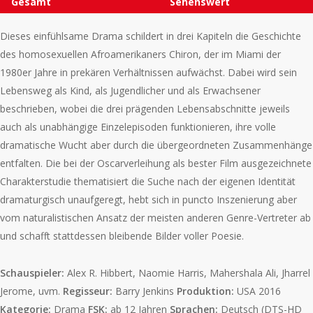
Gesamt
Sehenswert
Dieses einfühlsame Drama schildert in drei Kapiteln die Geschichte
des homosexuellen Afroamerikaners Chiron, der im Miami der
1980er Jahre in prekären Verhältnissen aufwächst. Dabei wird sein
Lebensweg als Kind, als Jugendlicher und als Erwachsener
beschrieben, wobei die drei prägenden Lebensabschnitte jeweils
auch als unabhängige Einzelepisoden funktionieren, ihre volle
dramatische Wucht aber durch die übergeordneten Zusammenhänge
entfalten. Die bei der Oscarverleihung als bester Film ausgezeichnete
Charakterstudie thematisiert die Suche nach der eigenen Identität
dramaturgisch unaufgeregt, hebt sich in puncto Inszenierung aber
vom naturalistischen Ansatz der meisten anderen Genre-Vertreter ab
und schafft stattdessen bleibende Bilder voller Poesie.
Schauspieler:
Alex R. Hibbert, Naomie Harris, Mahershala Ali, Jharrel
Jerome, uvm.
Regisseur:
Barry Jenkins
Produktion:
USA 2016
Kategorie:
Drama
FSK:
ab 12 Jahren
Sprachen:
Deutsch (DTS-HD