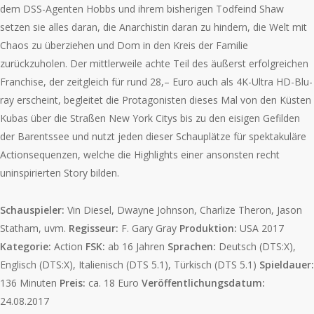
dem DSS-Agenten Hobbs und ihrem bisherigen Todfeind Shaw
setzen sie alles daran, die Anarchistin daran zu hindern, die Welt mit
Chaos zu überziehen und Dom in den Kreis der Familie
zurückzuholen. Der mittlerweile achte Teil des äußerst erfolgreichen
Franchise, der zeitgleich für rund 28,– Euro auch als 4K-Ultra HD-Blu-
ray erscheint, begleitet die Protagonisten dieses Mal von den Küsten
Kubas über die Straßen New York Citys bis zu den eisigen Gefilden
der Barentssee und nutzt jeden dieser Schauplätze für spektakuläre
Actionsequenzen, welche die Highlights einer ansonsten recht
uninspirierten Story bilden.
Schauspieler:
Vin Diesel, Dwayne Johnson, Charlize Theron, Jason
Statham, uvm.
Regisseur:
F. Gary Gray
Produktion:
USA 2017
Kategorie:
Action
FSK:
ab 16 Jahren
Sprachen:
Deutsch (DTS:X),
Englisch (DTS:X), Italienisch (DTS 5.1), Türkisch (DTS 5.1)
Spieldauer:
136 Minuten
Preis:
ca. 18 Euro
Veröffentlichungsdatum:
24.08.2017