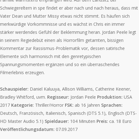
Schwiegereltern in spe findet er aber nach und nach heraus, dass mit
Vater Dean und Mutter Missy etwas nicht stimmt. Es häufen sich
merkwürdige Vorkommnisse und es wächst in Chris ein immer
stärker werdendes Gefühl der Beklemmung heran. Jordan Peele legt
in seinem Regiedebüt einen als Horrorfilm getarnten, bissigen
Kommentar zur Rassismus-Problematik vor, dessen satirische
Elemente sich harmonisch mit den genretypischen
Spannungsmomenten ergänzen und so ein überraschendes
Filmerlebnis erzeugen.
Schauspieler:
Daniel Kaluuya, Allison Williams, Catherine Keener,
Bradley Whitford, uvm.
Regisseur:
Jordan Peele
Produktion:
USA
2017
Kategorie:
Thriller/Horror
FSK:
ab 16 Jahren
Sprachen:
Deutsch, Französisch, Italienisch, Spanisch (DTS 5.1), Englisch (DTS-
HD Master Audio 5.1)
Spieldauer:
104 Minuten
Preis:
ca. 18 Euro
Veröffentlichungsdatum:
07.09.2017