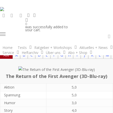
Skip
to
search
account
facebook
RSS
email
main
content
0
was successfully added to
your cart.
Menu
Blu-ray Neu­erscheinung­en
a
Home
Tests
Ratgeber + Workshops
Aktuelles + News
Service
Heftarchiv
Über uns
Abo + Shop
Alle
A
B
C
D
E
F
G
H
I
J
K
L
M
The Return of the First Avenger (3D-Blu-ray)
Aktion
5,0
Spannung
5,0
Humor
3,0
Story
4,0