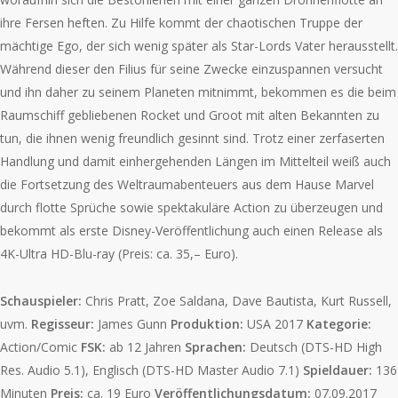
ihre Fersen heften. Zu Hilfe kommt der chaotischen Truppe der
mächtige Ego, der sich wenig später als Star-Lords Vater herausstellt.
Während dieser den Filius für seine Zwecke einzuspannen versucht
und ihn daher zu seinem Planeten mitnimmt, bekommen es die beim
Raumschiff gebliebenen Rocket und Groot mit alten Bekannten zu
tun, die ihnen wenig freundlich gesinnt sind. Trotz einer zerfaserten
Handlung und damit einhergehenden Längen im Mittelteil weiß auch
die Fortsetzung des Weltraumabenteuers aus dem Hause Marvel
durch flotte Sprüche sowie spektakuläre Action zu überzeugen und
bekommt als erste Disney-Veröffentlichung auch einen Release als
4K-Ultra HD-Blu-ray (Preis: ca. 35,– Euro).
Schauspieler:
Chris Pratt, Zoe Saldana, Dave Bautista, Kurt Russell,
uvm.
Regisseur:
James Gunn
Produktion:
USA 2017
Kategorie:
Action/Comic
FSK:
ab 12 Jahren
Sprachen:
Deutsch (DTS-HD High
Res. Audio 5.1), Englisch (DTS-HD Master Audio 7.1)
Spieldauer:
136
Minuten
Preis:
ca. 19 Euro
Veröffentlichungsdatum:
07.09.2017