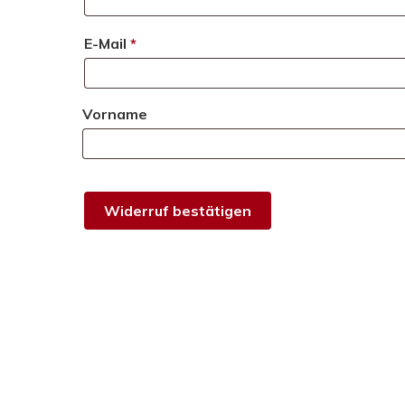
E-Mail
*
E-
Vorname
Mail
(wiederholen)
*
Widerruf bestätigen