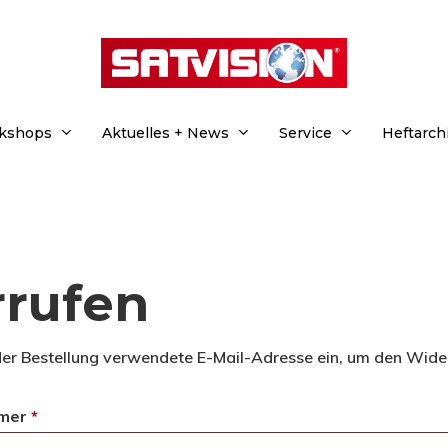
rkshops
Aktuelles + News
Service
Heftarch
rrufen
hließen.
der Bestellung verwendete E-Mail-Adresse ein, um den Wider
mmer
*