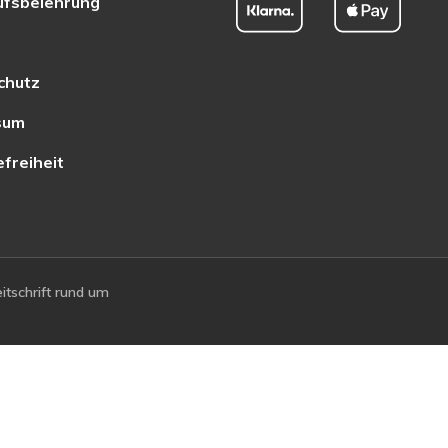
ufsbelehrung
chutz
sum
efreiheit
tschrift rund um