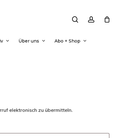
search
account
iv
Über uns
Abo + Shop
ruf elektronisch zu übermitteln.