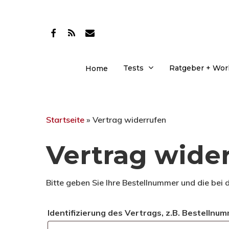
Skip
to
facebook
RSS
email
main
content
Tests
Ratgeber + Wo
Home
Startseite
»
Vertrag widerrufen
Vertrag wide
Drücken Sie Enter zum Suchen oder ESC zum Sc
Bitte geben Sie Ihre Bestellnummer und die bei 
Identifizierung des Vertrags, z.B. Bestellnu