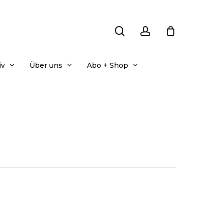
search
account
iv
Über uns
Abo + Shop