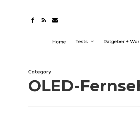
Skip
to
facebook
RSS
email
main
content
Tests
Ratgeber + Wo
Home
Category
OLED-Fernse