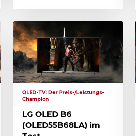
OLED-TV: Der Preis-/Leistungs-
Champion
LG OLED B6
(OLED55B68LA) im
Test