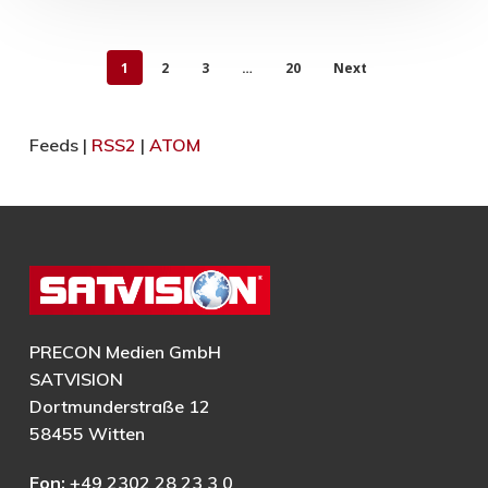
1
2
3
…
20
Next
Feeds |
RSS2
|
ATOM
PRECON Medien GmbH
SATVISION
Dortmunderstraße 12
58455 Witten
Fon:
+49 2302 28 23 3 0