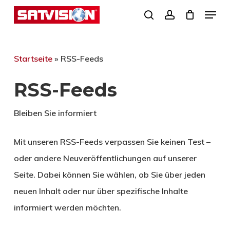
Skip
Menu
search
account
to
Close
main
Menu
content
Startseite
»
RSS-Feeds
RSS-Feeds
Bleiben Sie informiert
Mit unseren RSS-Feeds verpassen Sie keinen Test –
oder andere Neuveröffentlichungen auf unserer
Seite. Dabei können Sie wählen, ob Sie über jeden
neuen Inhalt oder nur über spezifische Inhalte
informiert werden möchten.