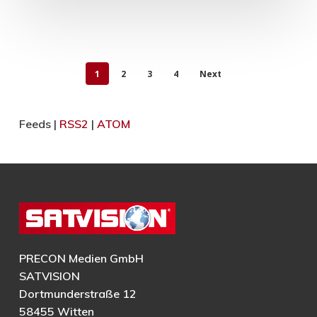
1
2
3
4
Next
Feeds |
RSS2
|
ATOM
PRECON Medien GmbH
SATVISION
Dortmunderstraße 12
58455 Witten