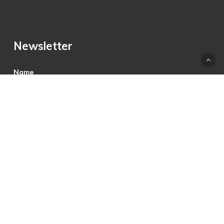
Newsletter
Name
E-Mail
Hiermit akzeptiere ich die Datenschutzbestimmungen.