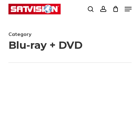
Skip
Menu
search
account
to
Close
main
Menu
Category
content
Blu-ray + DVD