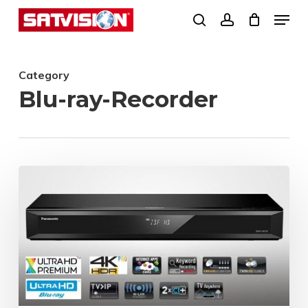
Skip
Menu
search
account
to
Close
main
Menu
Category
content
Blu-ray-Recorder