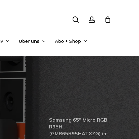
search
account
iv
Über uns
Abo + Shop
Samsung 65″ Micro RGB
R95H
(GMR65R95HATXZG) im