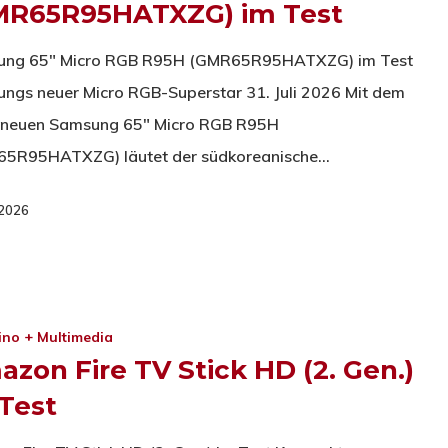
MR65R95HATXZG) im Test
ung 65" Micro RGB R95H (GMR65R95HATXZG) im Test
ngs neuer Micro RGB-Superstar 31. Juli 2026 Mit dem
neuen Samsung 65" Micro RGB R95H
5R95HATXZG) läutet der südkoreanische…
i 2026
ino + Multimedia
zon Fire TV Stick HD (2. Gen.)
Test