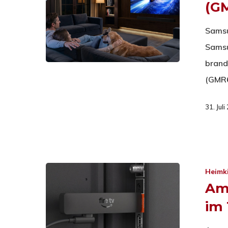
(G
Sams
Samsu
brand
(GMR6
31. Jul
Heimk
Ama
im 