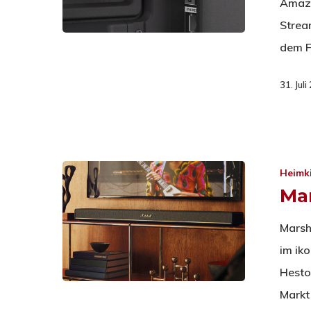
Amazo
Strea
dem F
31. Jul
Heimk
Mar
Marsh
im ik
Hesto
Markt