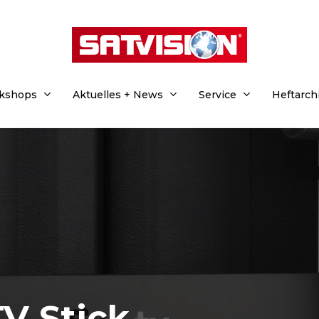
rkshops
Aktuelles + News
Service
Heftarch
on
120
im