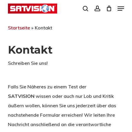
Skip
Menu
search
account
to
Close
main
Startseite
»
Kontakt
Menu
content
Kontakt
Schreiben Sie uns!
Falls Sie Näheres zu einem Test der
SATVISION
wissen oder auch nur Lob und Kritik
äußern wollen, können Sie uns jederzeit über das
nachstehende Formular erreichen! Wir leiten Ihre
Nachricht anschließend an die verantwortliche