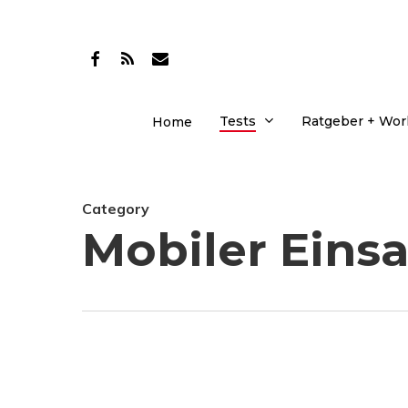
Skip
to
facebook
RSS
email
main
content
Tests
Ratgeber + Wo
Home
Category
Mobiler Einsa