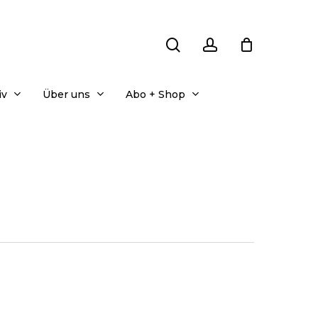
search
account
iv
Über uns
Abo + Shop