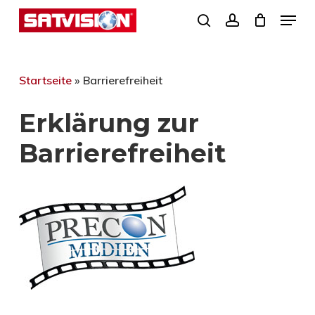
Skip
Menu
search
account
to
Close
main
Menu
content
Startseite
»
Barrierefreiheit
Erklärung zur
Barrierefreiheit