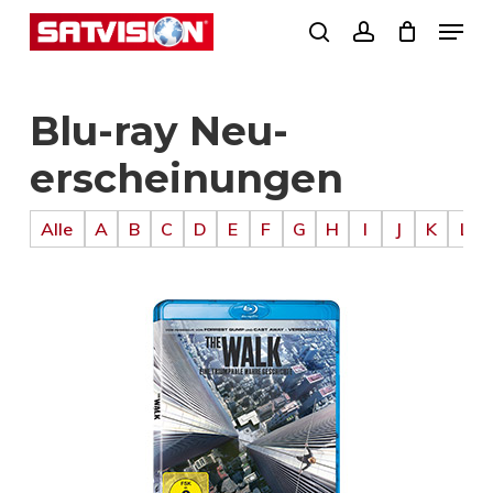
Skip
Menu
search
account
to
Close
main
Menu
Blu-ray Neu­
content
erscheinung­en
Alle
A
B
C
D
E
F
G
H
I
J
K
L