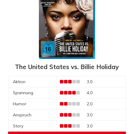
The United States vs. Billie Holiday
Aktion
3,0
Spannung
4,0
Humor
2,0
Anspruch
3,0
Story
3,0