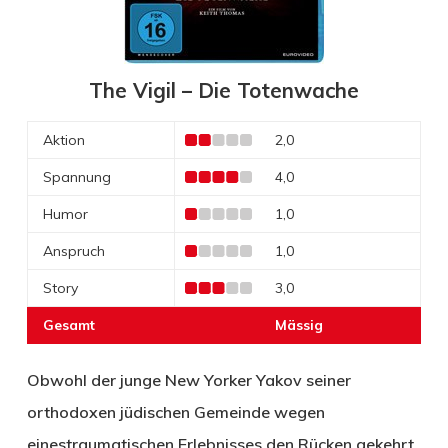
The Vigil – Die Totenwache
Aktion
2,0
Spannung
4,0
Humor
1,0
Anspruch
1,0
Story
3,0
Gesamt
Mässig
Obwohl der junge New Yorker Yakov seiner
orthodoxen jüdischen Gemeinde wegen
einestraumatischen Erlebnisses den Rücken gekehrt