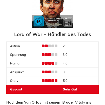
Lord of War – Händler des Todes
Aktion
2,0
Spannung
3,0
Humor
4,0
Anspruch
3,0
Story
5,0
Gesamt
Sehr Gut
Nachdem Yuri Orlov mit seinem Bruder Vitaly ins