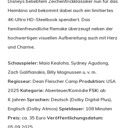
Disneys beliebtem Zeichentrickklassiker nun für das
Heimkino und bekommt dabei auch ein limitiertes
4K-Ultra HD-Steelbook spendiert. Das
familienfreundliche Remake überzeugt neben der
hochwertigen visuellen Aufbereitung auch mit Herz
und Charme.
Schauspieler:
Maia Kealoha, Sydney Agudong,
Zach Galifianakis, Billy Magnussen u. v. m.
Regisseur:
Dean Fleischer Camp
Produktion:
USA
2025 ­
Kategorie:
Abenteuer/Komödie
FSK:
ab
6 Jahren
Sprachen:
Deutsch (Dolby Digital Plus),
Englisch (Dolby Atmos)
Spieldauer:
108 Minuten
Preis:
ca. 35 Euro
Veröffentlichungsdatum:
05.09.2025