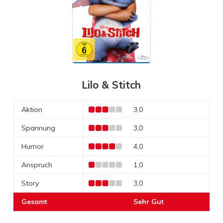
Lilo & Stitch
Aktion
3,0
Spannung
3,0
Humor
4,0
Anspruch
1,0
Story
3,0
Gesamt
Sehr Gut