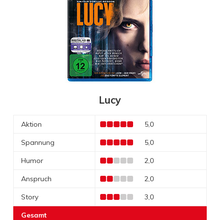
Lucy
Aktion
5,0
Spannung
5,0
Humor
2,0
Anspruch
2,0
Story
3,0
Gesamt