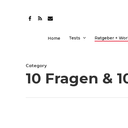
Skip
to
facebook
RSS
email
main
content
Tests
Ratgeber + Wo
Home
Category
10 Fragen & 