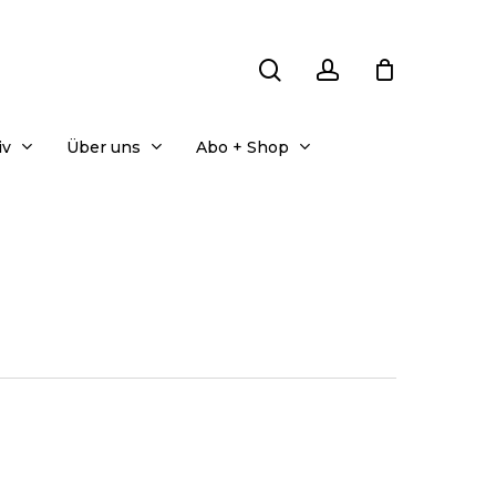
search
account
iv
Über uns
Abo + Shop