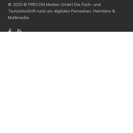
© 2025 © PRECON Medien GmbH Die Fach- und
Testzeitschrift rund um digitales Fernsehen, Heimkino &
Multimedia.
facebook
RSS