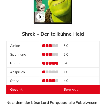
Shrek – Der tollkühne Held
Aktion
3,0
Spannung
3,0
Humor
5,0
Anspruch
1,0
Story
4,0
Gesamt
Sehr gut
Nachdem der böse Lord Farquaad alle Fabelwesen