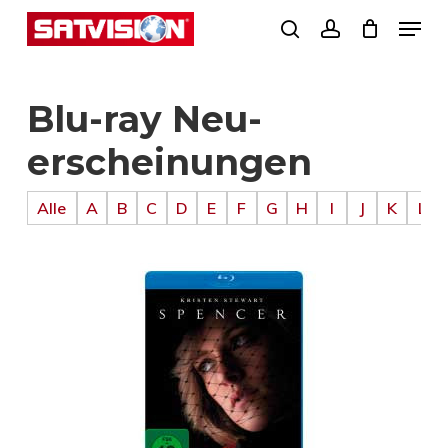
Skip
Menu
search
account
to
Close
main
Menu
Blu-ray Neu­
content
erscheinung­en
Alle
A
B
C
D
E
F
G
H
I
J
K
L