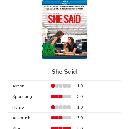
She Said
Aktion
1,0
Spannung
3,0
Humor
1,0
Anspruch
3,0
Story
5,0