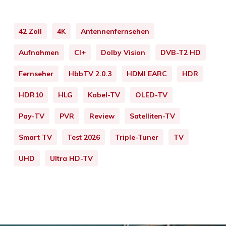
42 Zoll
4K
Antennenfernsehen
Aufnahmen
CI+
Dolby Vision
DVB-T2 HD
Fernseher
HbbTV 2.0.3
HDMI EARC
HDR
HDR10
HLG
Kabel-TV
OLED-TV
Pay-TV
PVR
Review
Satelliten-TV
Smart TV
Test 2026
Triple-Tuner
TV
UHD
Ultra HD-TV