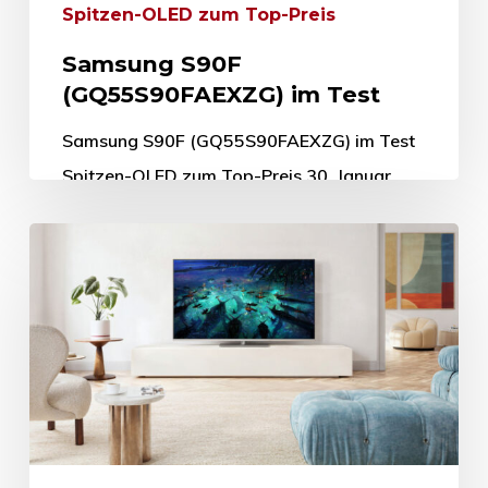
Spitzen-OLED zum Top-Preis
Samsung S90F
(GQ55S90FAEXZG) im Test
Samsung S90F (GQ55S90FAEXZG) im Test
Spitzen-OLED zum Top-Preis 30. Januar
2026 OLED-Fernseher bieten eine
erstklassige Bildqualität, sind dafür aber
nicht so erschwinglich wie LCD-Fernseher,
so…
30. Januar 2026