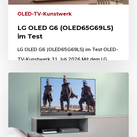
OLED-TV-Kunstwerk
LG OLED G6 (OLED65G69LS)
im Test
LG OLED G6 (OLED65G69LS) im Test OLED-
TV-Kunstwerk 31. Juli 2026 Mit dem LG
OLED evo G6 hatten wir das brandneue 4K-
Ultra-HD-Flaggschiff der 2026er-
Generation im Testlabor. Auf dem…
31. Juli 2026