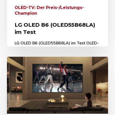
OLED-TV: Der Preis-/Leistungs-
Champion
LG OLED B6 (OLED55B68LA)
im Test
LG OLED B6 (OLED55B68LA) im Test OLED-
TV: Der Preis-/Leistungs-Champion 29. Mai
2026 Mit dem LG OLED B6 (OLED55B68LA)
hatten wir einen brandneuen 4K-Ultra-HD-
OLED-Fernseher aus LGs…
29. Mai 2026