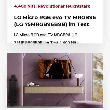
4.400 Nits: Revolutionär leuchtstark
LG Micro RGB evo TV MRGB96
(LG 75MRGB96B9B) im Test
LG Micro RGB evo TV MRGB96 (LG
75MRGB96B9B) im Test 4.400 Nits:
Revolutionär leuchtstark 24. April 2026
Auch wenn LG im OLED-TV-Segment als
Pionier und…
24. April 2026