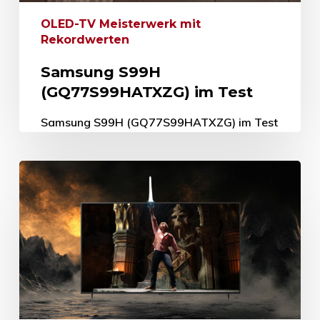
OLED-TV Meisterwerk mit
Rekordwerten
Samsung S99H
(GQ77S99HATXZG) im Test
Samsung S99H (GQ77S99HATXZG) im Test
OLED-TV Meisterwerk mit Rekordwerten 29.
Mai 2026 Lange Zeit hat der TV-Marktführer
Samsung die OLED-Technologie
stiefmütterlich behandelt bis er im…
29. Mai 2026