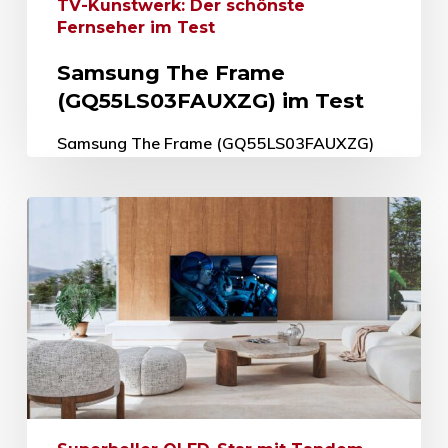
TV-Kunstwerk: Der schönste
Fernseher im Test
Samsung The Frame
(GQ55LS03FAUXZG) im Test
Samsung The Frame (GQ55LS03FAUXZG)
im Test TV-Kunstwerk: Der schönste
Fernseher im Test 31. Oktober 2025 So
beeindruckend die Bilder moderner
Fernseher bei Filmen, Serien oder…
31. Oktober 2025