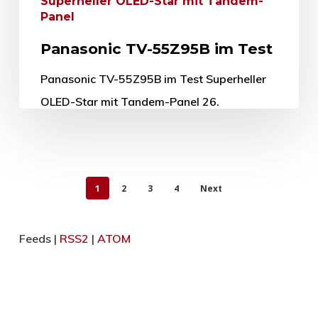
Superheller OLED-Star mit Tandem-
Panel
Panasonic TV-55Z95B im Test
Panasonic TV-55Z95B im Test Superheller
OLED-Star mit Tandem-Panel 26.
September 2025 Mit dem Panasonic TV-
55Z95B wurde kürzlich das neue OLED TV-
Flaggschiff des japanischen Herstellers in…
1
2
3
4
Next
26. September 2025
Feeds |
RSS2
|
ATOM