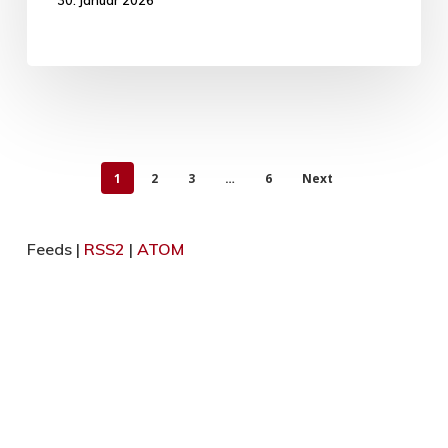
1
2
3
…
6
Next
Feeds |
RSS2
|
ATOM