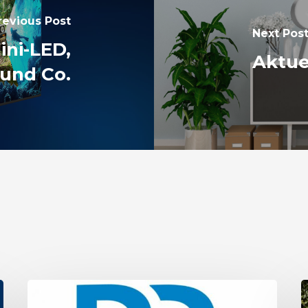
revious Post
Next Pos
ini-LED,
Aktue
und Co.