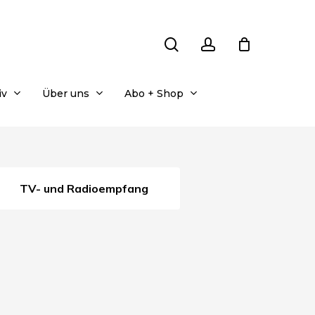
search
account
iv
Über uns
Abo + Shop
TV- und Radioempfang