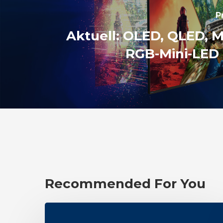
P
Aktuell: OLED, QLED, M
RGB-Mini-LED 
Recommended For You