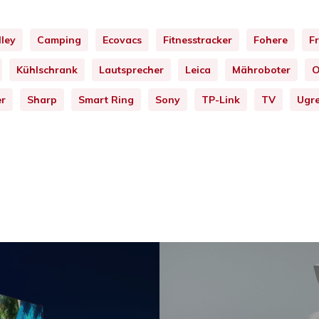
lley
Camping
Ecovacs
Fitnesstracker
Fohere
Fr
Kühlschrank
Lautsprecher
Leica
Mähroboter
O
er
Sharp
Smart Ring
Sony
TP-Link
TV
Ugr