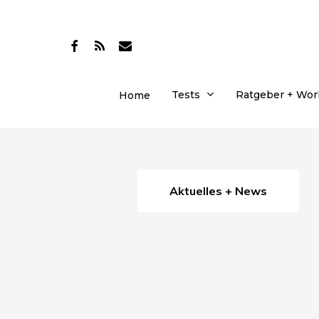
Skip
to
facebook
RSS
email
main
content
Tests
Ratgeber + Wo
Home
Aktuelles + News