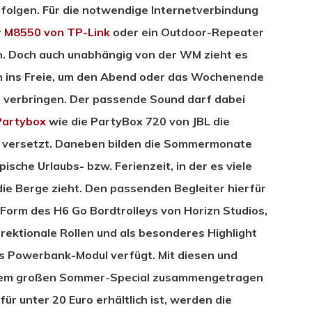
folgen. Für die notwendige Internetverbindung
r
M8550 von TP-Link
oder ein Outdoor-Repeater
. Doch auch unabhängig von der WM zieht es
n ins Freie, um den Abend oder das Wochenende
u verbringen. Der passende Sound darf dabei
Partybox
wie die PartyBox 720 von JBL die
e versetzt. Daneben bilden die Sommermonate
pische Urlaubs- bzw. Ferienzeit, in der es viele
die Berge zieht. Den passenden Begleiter hierfür
 Form des H6 Go Bordtrolleys von Horizn Studios,
irektionale Rollen und als besonderes Highlight
es Powerbank-Modul verfügt. Mit diesen und
nserem großen Sommer-Special zusammengetragen
r unter 20 Euro erhältlich ist, werden die