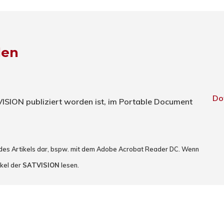
den
Do
TVISION publiziert worden ist, im Portable Document
 des Artikels dar, bspw. mit dem Adobe Acrobat Reader DC. Wenn
ikel der
SATVISION
lesen.