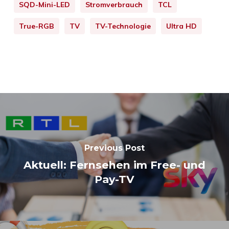
SQD-Mini-LED
Stromverbrauch
TCL
True-RGB
TV
TV-Technologie
Ultra HD
Previous Post
Aktuell: Fernsehen im Free- und
Pay-TV