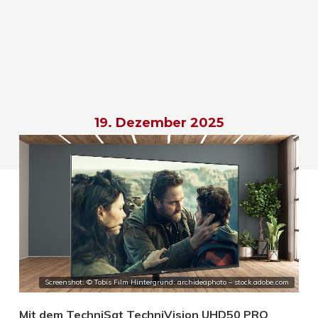
19. Dezember 2025
Screenshot: © Tobis Film Hintergrund: archideaphoto – stock.adobe.com
Mit dem TechniSat TechniVision UHD50 PRO