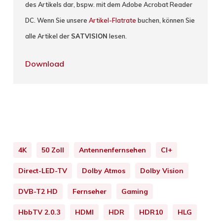
des Artikels dar, bspw. mit dem Adobe Acrobat Reader
DC. Wenn Sie unsere
Artikel-Flatrate
buchen, können Sie
alle Artikel der
SATVISION
lesen.
Download
4K
50 Zoll
Antennenfernsehen
CI+
Direct-LED-TV
Dolby Atmos
Dolby Vision
DVB-T2 HD
Fernseher
Gaming
HbbTV 2.0.3
HDMI
HDR
HDR10
HLG