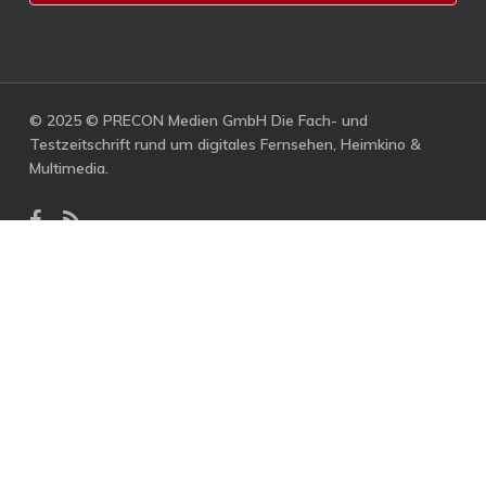
© 2025 © PRECON Medien GmbH Die Fach- und
Testzeitschrift rund um digitales Fernsehen, Heimkino &
Multimedia.
facebook
RSS