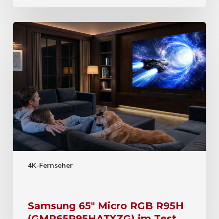
4K-Fernseher
Samsung 65″ Micro RGB R95H
(GMR65R95HATXZG) im Test