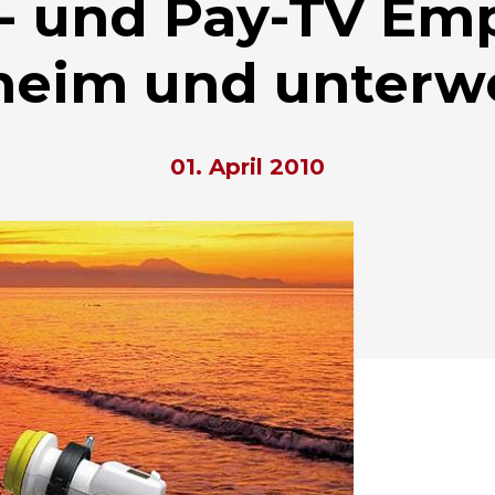
 und Pay-TV Em
heim und unterw
01. April 2010
hließen.