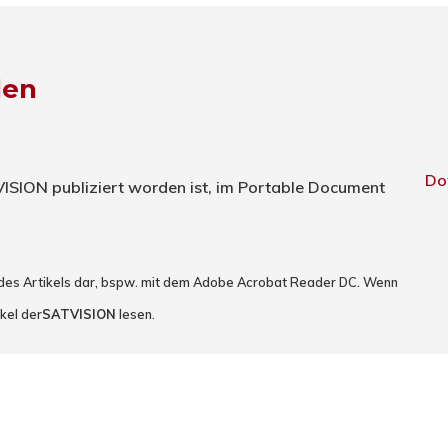
den
Do
TVISION publiziert worden ist, im Portable Document
 des Artikels dar, bspw. mit dem Adobe Acrobat Reader DC. Wenn
kel der
SATVISION
lesen.