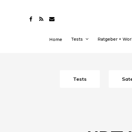
Skip
to
facebook
RSS
email
main
content
Tests
Ratgeber + Wo
Home
Tests
Sa