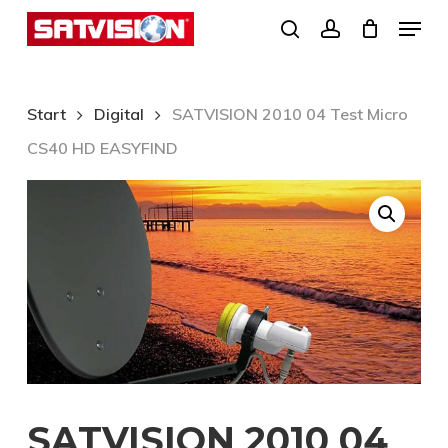
Skip
Menu
search
account
to
Close
main
Menu
content
Start
Digital
SATVISION 2010 04 Test Micro
CS40 HD EASYFIND
SATVISION 2010 04