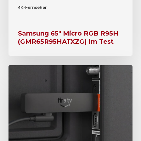
4K-Fernseher
Samsung 65″ Micro RGB R95H
(GMR65R95HATXZG) im Test