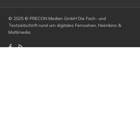
© 2025 © PRECON Medien GmbH Die Fach- und
Testzeitschrift rund um digitales Fernsehen, Heimkino &
Multimedia.
facebook
RSS