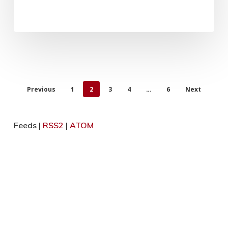
Previous
1
2
3
4
…
6
Next
Feeds |
RSS2
|
ATOM