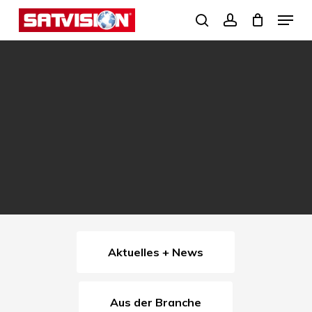
Skip
Menu
search
account
to
Close
main
Menu
content
Aktuelles + News
Aus der Branche