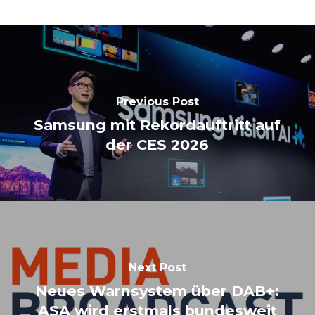
Previous Post
Samsung mit Rekordauftritt auf
der CES 2026
Next Post
Neues Warnsystem über DAB+:
ASA wird erstmals bundesweit