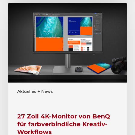
Aktuelles + News
27 Zoll 4K-Monitor von BenQ
für farbverbindliche Kreativ-
Workflows