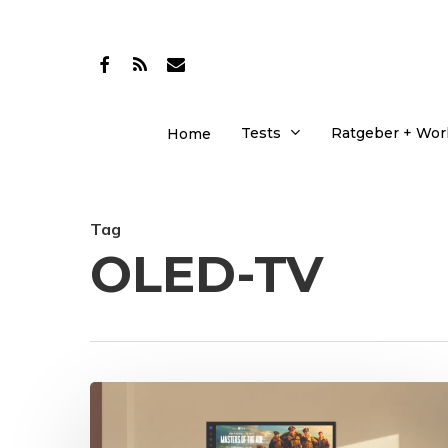
Skip
to
facebook
RSS
email
main
content
Tests
Ratgeber + Wo
Home
Tag
OLED-TV