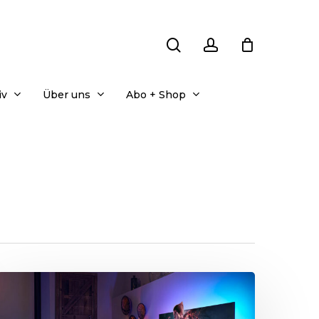
search
account
iv
Über uns
Abo + Shop