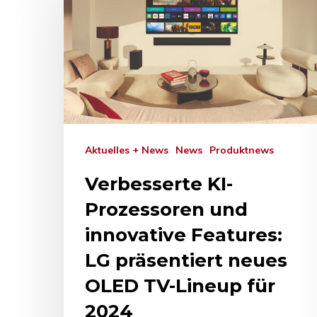
Aktuelles + News
News
Produktnews
Verbesserte KI-
Prozessoren und
innovative Features:
LG präsentiert neues
Drücken Sie Enter zum Suchen oder ESC zum Sc
OLED TV-Lineup für
2024