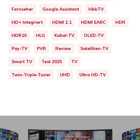
Fernseher
Google Assistant
HbbTV
HD+ Integriert
HDMI 2.1
HDMI EARC
HDR
HDR10
HLG
Kabel-TV
OLED-TV
Pay-TV
PVR
Review
Satelliten-TV
Smart TV
Test 2025
TV
Twin-Triple-Tuner
UHD
Ultra HD-TV