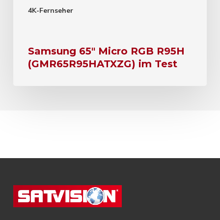
4K-Fernseher
Samsung 65″ Micro RGB R95H
(GMR65R95HATXZG) im Test