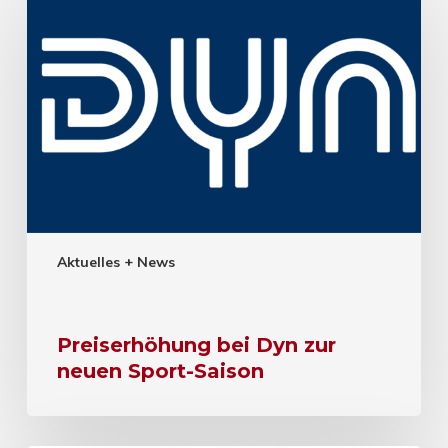
Aktuelles + News
Preiserhöhung bei Dyn zur
neuen Sport-Saison