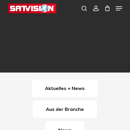
Skip
Menu
search
account
to
Close
main
Menu
content
Aktuelles + News
Aus der Branche
News