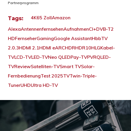
Partnerprogramm
4K
65 Zoll
Amazon
Tags:
Alexa
Antennenfernsehen
Aufnahmen
CI+
DVB-T2
HD
Fernseher
Gaming
Google Assistant
HbbTV
2.0.3
HDMI 2.1
HDMI eARC
HDR
HDR10
HLG
Kabel-
TV
LCD-TV
LED-TV
Neo QLED
Pay-TV
PVR
QLED-
TV
Review
Satelliten-TV
Smart TV
Solar-
Fernbedienung
Test 2025
TV
Twin-Triple-
Tuner
UHD
Ultra HD-TV