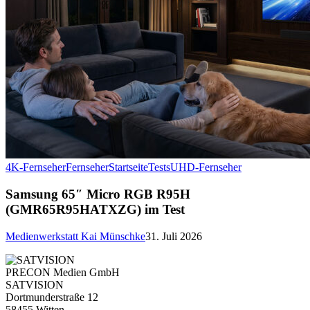
4K-Fernseher
Fernseher
Startseite
Tests
UHD-Fernseher
Samsung 65″ Micro RGB R95H
(GMR65R95HATXZG) im Test
Medienwerkstatt Kai Münschke
31. Juli 2026
PRECON Medien GmbH
SATVISION
Dortmunderstraße 12
58455 Witten