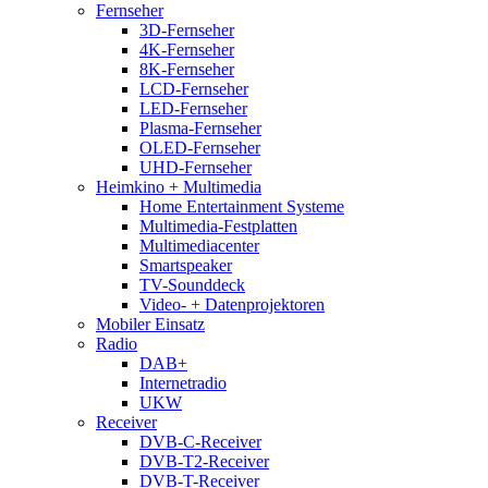
Fernseher
3D-Fernseher
4K-Fernseher
8K-Fernseher
LCD-Fernseher
LED-Fernseher
Plasma-Fernseher
OLED-Fernseher
UHD-Fernseher
Heimkino + Multimedia
Home Entertainment Systeme
Multimedia-Festplatten
Multimediacenter
Smartspeaker
TV-Sounddeck
Video- + Datenprojektoren
Mobiler Einsatz
Radio
DAB+
Internetradio
UKW
Receiver
DVB-C-Receiver
DVB-T2-Receiver
DVB-T-Receiver