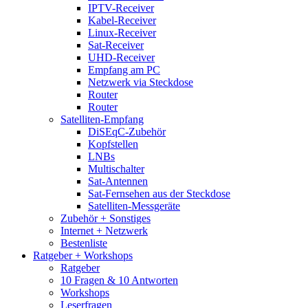
IPTV-Receiver
Kabel-Receiver
Linux-Receiver
Sat-Receiver
UHD-Receiver
Empfang am PC
Netzwerk via Steckdose
Router
Router
Satelliten-Empfang
DiSEqC-Zubehör
Kopfstellen
LNBs
Multischalter
Sat-Antennen
Sat-Fernsehen aus der Steckdose
Satelliten-Messgeräte
Zubehör + Sonstiges
Internet + Netzwerk
Bestenliste
Ratgeber + Workshops
Ratgeber
10 Fragen & 10 Antworten
Workshops
Leserfragen