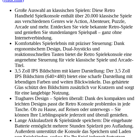
Große Auswahl an klassischen Spielen: Diese Retro
Handheld Spielkonsole enthält über 20.000 klassische Spiele
aus verschiedenen Genres wie Action, Abenteuer, Puzzle,
Arcade und mehr. Entdecken Sie viele bekannte Retro-Spiele
und genießen Sie stundenlangen Spielspaß – ganz ohne
Internetverbindung.
Komfortables Spielerlebnis mit präziser Steuerung: Dank
ergonomischem Design, Dual-Joysticks und
reaktionsschnellen Tasten bietet die Retro Spielekonsole eine
angenehme Steuerung für viele klassische Spiele und Arcade-
Titel.
3,5 Zoll IPS Bildschirm mit klarer Darstellung: Der 3,5 Zoll
IPS Bildschirm (640×480) bietet eine scharfe Darstellung mit
lebendigen Farben und weiten Blickwinkeln. Das gehärtete
Glas schützt den Bildschirm zusätzlich vor Kratzern und sorgt
für eine langlebige Nutzung.
Tragbares Design – Spielen überall: Dank des kompakten und
leichten Designs passt die Retro Konsole problemlos in jede
Tasche. Ob zu Hause, auf Reisen oder unterwegs – Sie
können Ihre Lieblingsspiele jederzeit und überall genießen.
Lange Akkulaufzeit & Spielstände speichern: Die eingebaute
Batterie ermöglicht mehrere Stunden Spielzeit pro Aufladung.
Außerdem unterstützt die Konsole das Speichern und Laden
von Spielständen, sodass Sie Ihr Spiel jederzeit fortsetzen