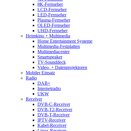
8K-Fernseher
LCD-Fernseher
LED-Fernseher
Plasma-Fernseher
OLED-Fernseher
UHD-Fernseher
Heimkino + Multimedia
Home Entertainment Systeme
Multimedia-Festplatten
Multimediacenter
Smartspeaker
TV-Sounddeck
Video- + Datenprojektoren
Mobiler Einsatz
Radio
DAB+
Internetradio
UKW
Receiver
DVB-C-Receiver
DVB-T2-Receiver
DVB-T-Receiver
IPTV-Receiver
Kabel-Receiver
Linux-Receiver