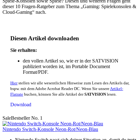
Spiele-Konsolen sowie Spiele? Diesen und weiteren Fragen geht
dieser 10 Fragen-Ratgeber zum Thema „Gaming: Spielekonsolen &
Cloud-Gaming“ nach.
Diesen Artikel downloaden
Sie erhalten:
den vollen Artikel so, wie er in der SATVISION
publiziert worden ist, im Portable Document
Format/PDF.
Hier
stellen wir alle wesentlichen Hinweise zum Lesen des Artikels dar,
bspw. mit dem Adobe Acrobat Reader DC. Wenn Sie unsere
Artikel-
Flatrate
buchen, können Sie alle Artikel der
SATVISION
lesen.
Download
Sale
Bestseller No. 1
Nintendo Switch-Konsole Neon-Rot/Neon-Blau
Nintendo Switch passt sich deiner Situation an, damit du trotz