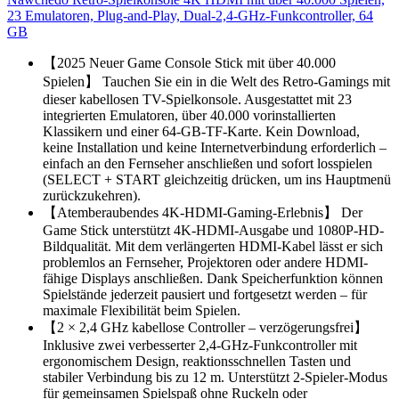
23 Emulatoren, Plug-and-Play, Dual-2,4-GHz-Funkcontroller, 64
GB
【2025 Neuer Game Console Stick mit über 40.000
Spielen】 Tauchen Sie ein in die Welt des Retro-Gamings mit
dieser kabellosen TV-Spielkonsole. Ausgestattet mit 23
integrierten Emulatoren, über 40.000 vorinstallierten
Klassikern und einer 64-GB-TF-Karte. Kein Download,
keine Installation und keine Internetverbindung erforderlich –
einfach an den Fernseher anschließen und sofort losspielen
(SELECT + START gleichzeitig drücken, um ins Hauptmenü
zurückzukehren).
【Atemberaubendes 4K-HDMI-Gaming-Erlebnis】 Der
Game Stick unterstützt 4K-HDMI-Ausgabe und 1080P-HD-
Bildqualität. Mit dem verlängerten HDMI-Kabel lässt er sich
problemlos an Fernseher, Projektoren oder andere HDMI-
fähige Displays anschließen. Dank Speicherfunktion können
Spielstände jederzeit pausiert und fortgesetzt werden – für
maximale Flexibilität beim Spielen.
【2 × 2,4 GHz kabellose Controller – verzögerungsfrei】
Inklusive zwei verbesserter 2,4-GHz-Funkcontroller mit
ergonomischem Design, reaktionsschnellen Tasten und
stabiler Verbindung bis zu 12 m. Unterstützt 2-Spieler-Modus
für gemeinsamen Spielspaß ohne Ruckeln oder