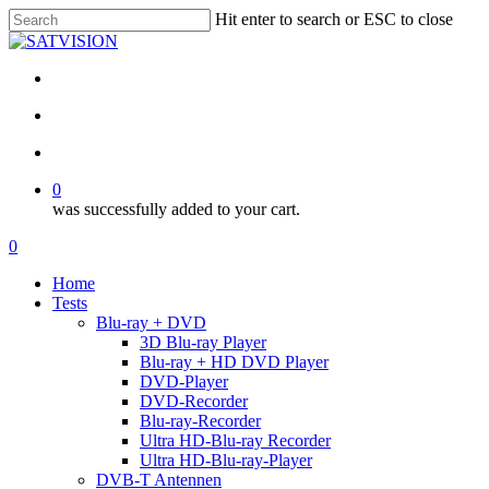
Skip
Hit enter to search or ESC to close
to
Close
main
Search
content
facebook
RSS
email
search
account
0
was successfully added to your cart.
Menu
search
account
0
Menu
Home
Tests
Blu-ray + DVD
3D Blu-ray Player
Blu-ray + HD DVD Player
DVD-Player
DVD-Recorder
Blu-ray-Recorder
Ultra HD-Blu-ray Recorder
Ultra HD-Blu-ray-Player
DVB-T Antennen