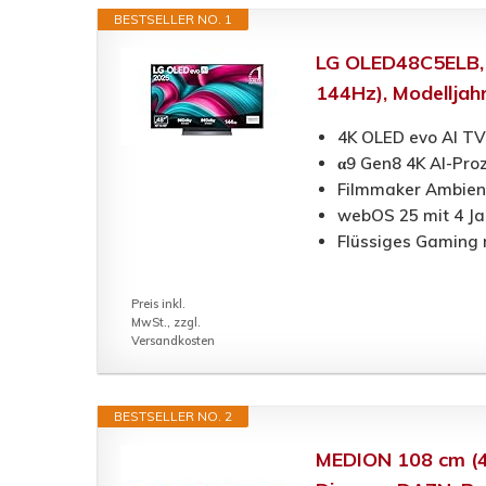
BESTSELLER NO. 1
LG OLED48C5ELB, 4
144Hz), Modelljah
4K OLED evo AI TV 
α9 Gen8 4K AI-Proz
Filmmaker Ambient
webOS 25 mit 4 Ja
Flüssiges Gaming 
Preis inkl.
MwSt., zzgl.
Versandkosten
BESTSELLER NO. 2
MEDION 108 cm (43