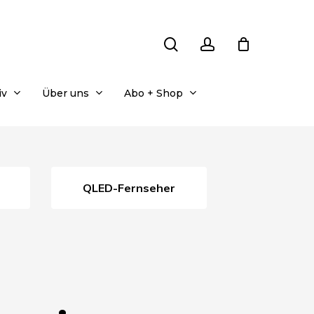
search
account
iv
Über uns
Abo + Shop
QLED-Fernseher