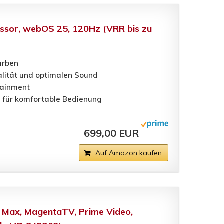
essor, webOS 25, 120Hz (VRR bis zu
Farben
alität und optimalen Sound
tainment
 für komfortable Bedienung
699,00 EUR
Auf Amazon kaufen
O Max, MagentaTV, Prime Video,