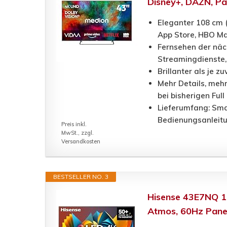
Disney+, DAZN, Pa
Eleganter 108 cm 
App Store, HBO Ma
Fernsehen der näc
Streamingdienste,
Brillanter als je 
Mehr Details, mehr
bei bisherigen Ful
Lieferumfang: Sma
Bedienungsanleitu
Preis inkl.
MwSt., zzgl.
Versandkosten
BESTSELLER NO. 3
Hisense 43E7NQ 10
Atmos, 60Hz Panel