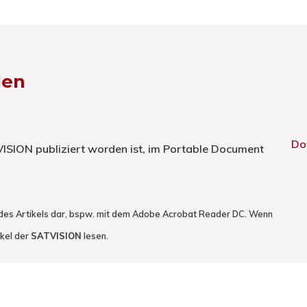
den
Do
TVISION publiziert worden ist, im Portable Document
 des Artikels dar, bspw. mit dem Adobe Acrobat Reader DC. Wenn
ikel der
SATVISION
lesen.