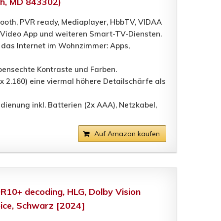
th, MD 843302)
tooth, PVR ready, Mediaplayer, HbbTV, VIDAA
Video App und weiteren Smart-TV-Diensten.
 das Internet im Wohnzimmer: Apps,
ebensechte Kontraste und Farben.
x 2.160) eine viermal höhere Detailschärfe als
enung inkl. Batterien (2x AAA), Netzkabel,
Auf Amazon kaufen
R10+ decoding, HLG, Dolby Vision
oice, Schwarz [2024]