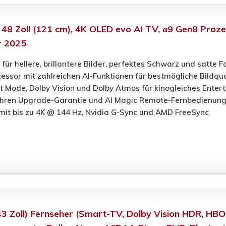
8 Zoll (121 cm), 4K OLED evo AI TV, α9 Gen8 Proz
r 2025
für hellere, brillantere Bilder, perfektes Schwarz und satte 
essor mit zahlreichen AI-Funktionen für bestmögliche Bildqu
 Mode, Dolby Vision und Dolby Atmos für kinogleiches Enter
hren Upgrade-Garantie und AI Magic Remote-Fernbedienung
mit bis zu 4K @ 144 Hz, Nvidia G-Sync und AMD FreeSync
 Zoll) Fernseher (Smart-TV, Dolby Vision HDR, HB