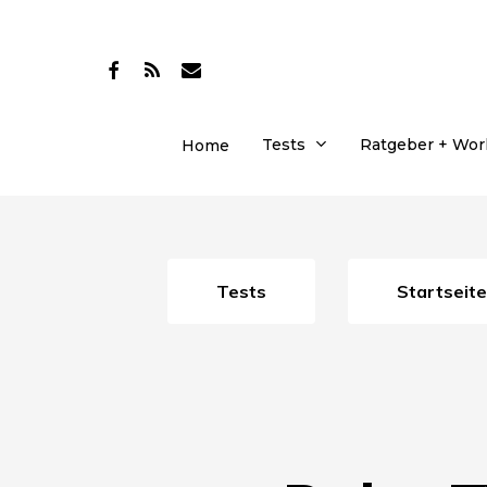
Skip
to
facebook
RSS
email
main
content
Tests
Ratgeber + Wo
Home
Tests
Startseite