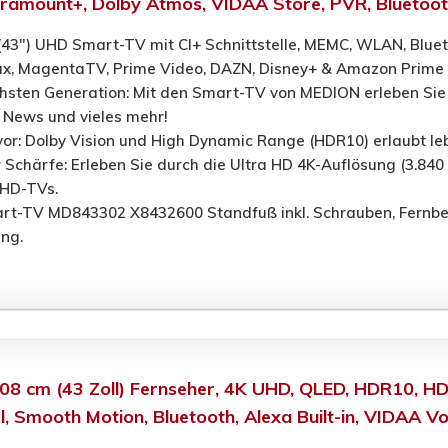
ramount+, Dolby Atmos, VIDAA Store, PVR, Bluetoo
(43") UHD Smart-TV mit CI+ Schnittstelle, MEMC, WLAN, Blue
x, MagentaTV, Prime Video, DAZN, Disney+ & Amazon Prime 
hsten Generation: Mit den Smart-TV von MEDION erleben Sie
 News und vieles mehr!
zuvor: Dolby Vision und High Dynamic Range (HDR10) erlaubt l
 Schärfe: Erleben Sie durch die Ultra HD 4K-Auflösung (3.840 
l HD-TVs.
rt-TV MD843302 X8432600 Standfuß inkl. Schrauben, Fernbedi
ng.
8 cm (43 Zoll) Fernseher, 4K UHD, QLED, HDR10, HD
, Smooth Motion, Bluetooth, Alexa Built-in, VIDAA V