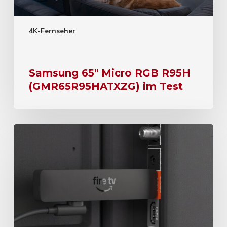
4K-Fernseher
Samsung 65″ Micro RGB R95H
(GMR65R95HATXZG) im Test