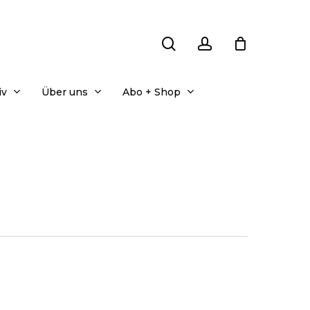
search
account
iv
Über uns
Abo + Shop