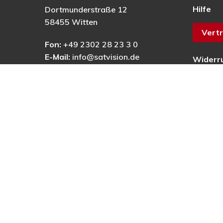
Hilfe
Dortmunderstraße 12
58455 Witten
Vertr
Fon:
+49 2302 28 23 3 0
E-Mail:
info@satvision.de
Widerr
AGB
Datens
Impres
Barrier
© 2025 © PRECON Medien GmbH Die Fach- und Testzei
digitales Fernsehen, Heimkino & Multimedia.