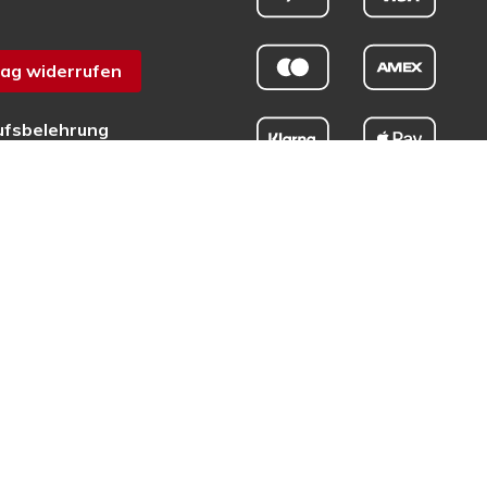
ag widerrufen
ufsbelehrung
chutz
sum
efreiheit
tschrift rund um