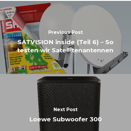
Previous Post
SATVISION inside (Teil 6) – So
testen wir Satellitenantennen
Next Post
Loewe Subwoofer 300