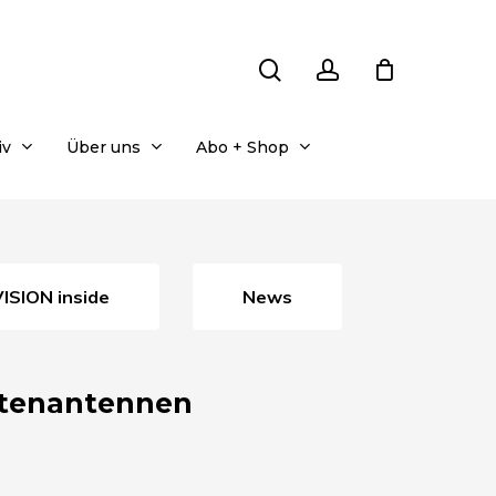
search
account
iv
Über uns
Abo + Shop
VISION inside
News
llitenantennen