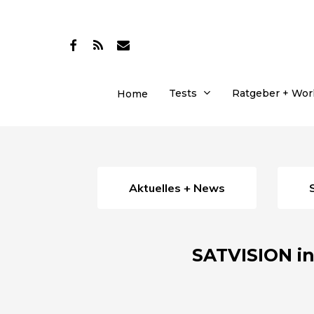
Skip
to
facebook
RSS
email
main
content
Tests
Ratgeber + Wo
Home
Aktuelles + News
SATVISION ins