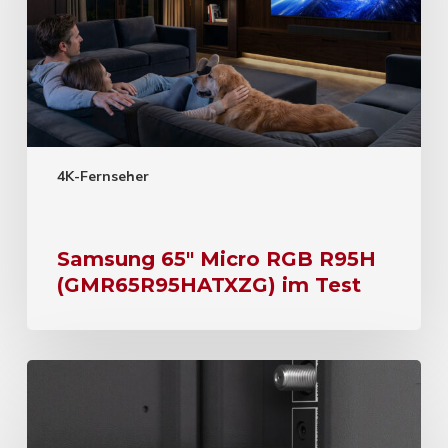
4K-Fernseher
Samsung 65″ Micro RGB R95H
(GMR65R95HATXZG) im Test