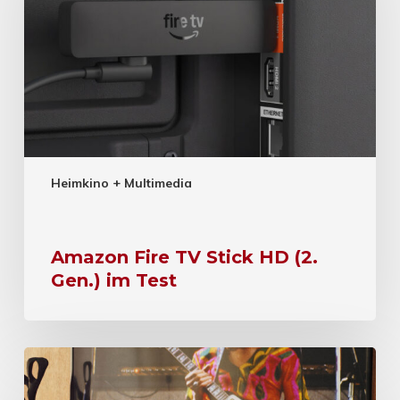
Heimkino + Multimedia
Amazon Fire TV Stick HD (2.
Gen.) im Test