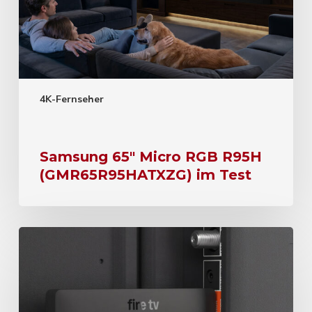
4K-Fernseher
Samsung 65″ Micro RGB R95H
(GMR65R95HATXZG) im Test