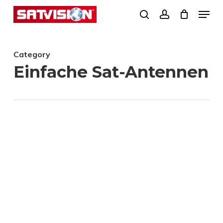
Skip
Menu
search
account
to
Close
main
Menu
Category
content
Einfache Sat-Antennen