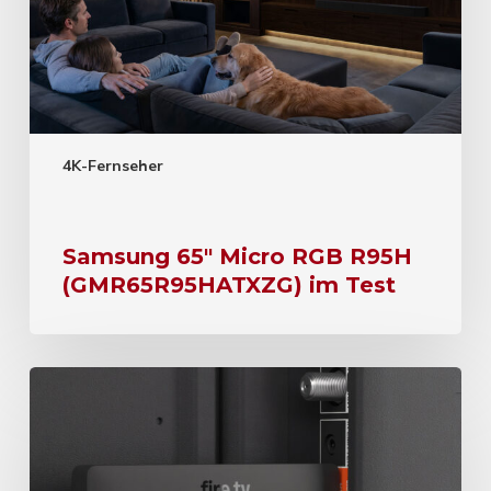
4K-Fernseher
Samsung 65″ Micro RGB R95H
(GMR65R95HATXZG) im Test