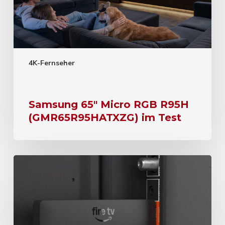
4K-Fernseher
Samsung 65″ Micro RGB R95H
(GMR65R95HATXZG) im Test