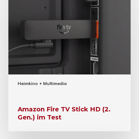
Heimkino + Multimedia
Amazon Fire TV Stick HD (2.
Gen.) im Test