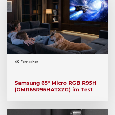
4K-Fernseher
Samsung 65″ Micro RGB R95H
(GMR65R95HATXZG) im Test