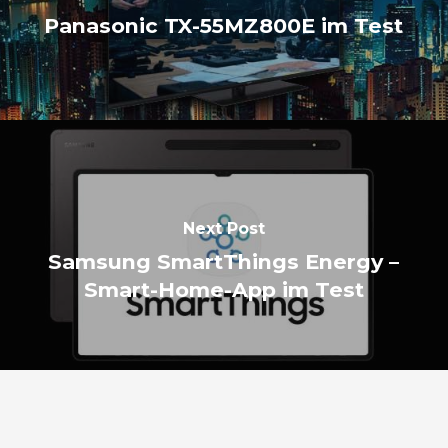
Panasonic TX-55MZ800E im Test
Next Post
Samsung SmartThings Energy –
Smart-Home-App im Test