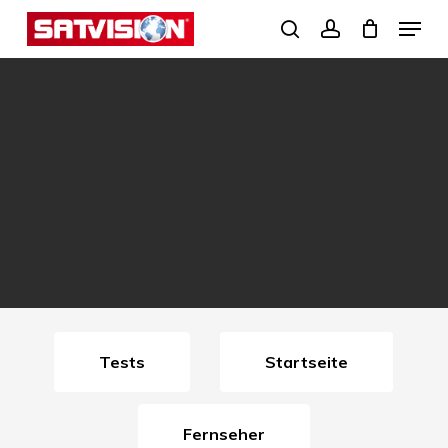
Skip
Menu
search
account
to
Close
main
Menu
content
Tests
Startseite
Fernseher