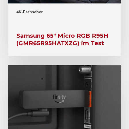
4K-Fernseher
Samsung 65″ Micro RGB R95H
(GMR65R95HATXZG) im Test