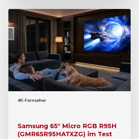
4K-Fernseher
Samsung 65″ Micro RGB R95H
(GMR65R95HATXZG) im Test